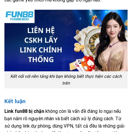
Kết nối với nền tảng khi bạn không biết thực hiện các cách
trên
Kết luận
Link fun88 bị chặn
không còn là vấn đề đáng lo ngại nếu
bạn nắm rõ nguyên nhân và biết cách xử lý đúng cách. Từ
sử dụng link dự phòng, dùng VPN, tất cả đều là những giải