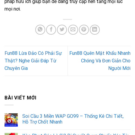
pháp hữu ích giúp bạn dễ dàng truy cập nền tảng mọi lúc
mọi nơi.
Fun88 Lừa Đảo Có Phải Sự
Fun88 Quên Mật Khẩu Nhanh
Thật? Nghe Giải Đáp Từ
Chóng Và Đơn Giản Cho
Chuyên Gia
Người Mới
BÀI VIẾT MỚI
Soi Cầu 3 Miền WAP GO99 – Thống Kê Chi Tiết,
Hỗ Trợ Chốt Nhanh