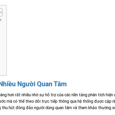
m
Nhiều Người Quan Tâm
dàng hơn rất nhiều nhờ sự hỗ trợ của các nền tảng phân tích hiện 
ước mà có thể theo dõi trực tiếp thông qua hệ thống được cập n
ng thu hút đông đảo người dùng quan tâm và tham khảo thường x