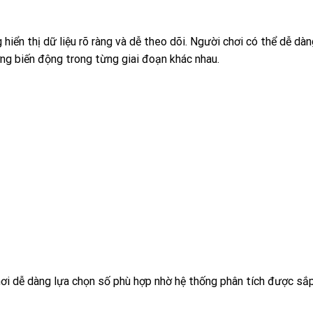
hiển thị dữ liệu rõ ràng và dễ theo dõi. Người chơi có thể dễ dà
ớng biến động trong từng giai đoạn khác nhau.
hơi dễ dàng lựa chọn số phù hợp nhờ hệ thống phân tích được sắ