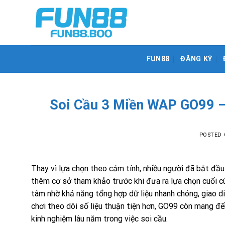
Skip
to
content
FUN88
ĐĂNG KÝ
Soi Cầu 3 Miền WAP GO99 – 
POSTED
Thay vì lựa chọn theo cảm tính, nhiều người đã bắt đầu
thêm cơ sở tham khảo trước khi đưa ra lựa chọn cuối c
tâm nhờ khả năng tổng hợp dữ liệu nhanh chóng, giao di
chơi theo dõi số liệu thuận tiện hơn, GO99 còn mang đ
kinh nghiệm lâu năm trong việc soi cầu.