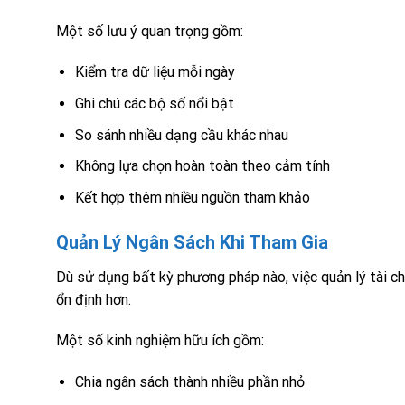
Một số lưu ý quan trọng gồm:
Kiểm tra dữ liệu mỗi ngày
Ghi chú các bộ số nổi bật
So sánh nhiều dạng cầu khác nhau
Không lựa chọn hoàn toàn theo cảm tính
Kết hợp thêm nhiều nguồn tham khảo
Quản Lý Ngân Sách Khi Tham Gia
Dù sử dụng bất kỳ phương pháp nào, việc quản lý tài chí
ổn định hơn.
Một số kinh nghiệm hữu ích gồm:
Chia ngân sách thành nhiều phần nhỏ