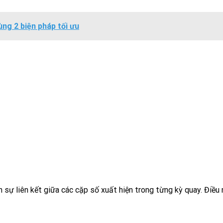
ùng 2 biện pháp tối ưu
n sự liên kết giữa các cặp số xuất hiện trong từng kỳ quay. Điều 