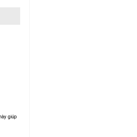
này giúp